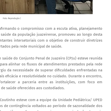
Foto: Reprodução |
eafirmando o compromisso com a escuta ativa, planejamento
à saúde da população juazeirense, promoveu ao longo desta
ntes intersetoriais com o objetivo de construir diretrizes
ertados pela rede municipal de saúde.
 de saúde do Conjunto Penal de Juazeiro (CPJu) esteve reunida
para alinhar os fluxos de atendimentos prestados pela rede
urgiu da necessidade de superar dificuldades enfrentadas na
ais eficácia e resolutividade no cuidado. Durante o encontro,
fortalecer a parceria entre as instituições, com foco em
s de saúde oferecidos aos custodiados.
er Coutinho esteve com a equipe da Unidade Pediátrica/ UPED
os de contingência voltados ao período de sazonalidade dos