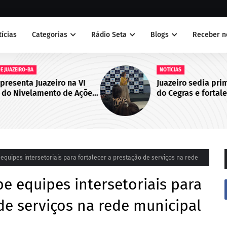
tícias
Categorias
Rádio Seta
Blogs
Receber n
NOTÍCIAS
 VI
Juazeiro sedia primeiro encontro
Ações
do Cegras e fortalece integração
bo de
da saúde na Macrorregião Norte
da Bahia
equipes intersetoriais para fortalecer a prestação de serviços na rede
be equipes intersetoriais para
de serviços na rede municipal