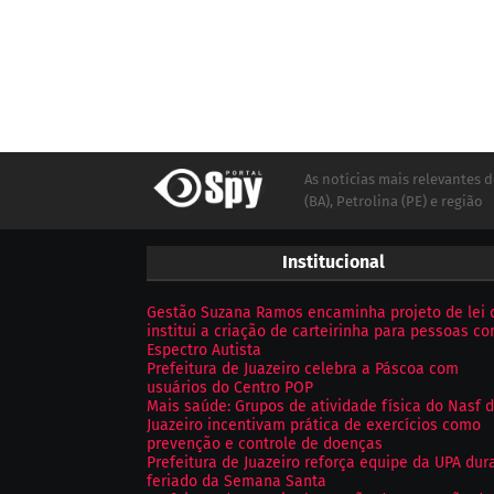
As notícias mais relevantes d
(BA), Petrolina (PE) e região
Institucional
Gestão Suzana Ramos encaminha projeto de lei 
institui a criação de carteirinha para pessoas c
Espectro Autista
Prefeitura de Juazeiro celebra a Páscoa com
usuários do Centro POP
Mais saúde: Grupos de atividade física do Nasf 
Juazeiro incentivam prática de exercícios como
prevenção e controle de doenças
Prefeitura de Juazeiro reforça equipe da UPA dur
feriado da Semana Santa