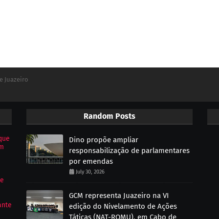
e Juazeiro
Random Posts
que
Dino propõe ampliar
om
responsabilização de parlamentares
por emendas
July 30, 2026
de
GCM representa Juazeiro na VI
ante
edição do Nivelamento de Ações
Táticas (NAT-ROMU), em Cabo de