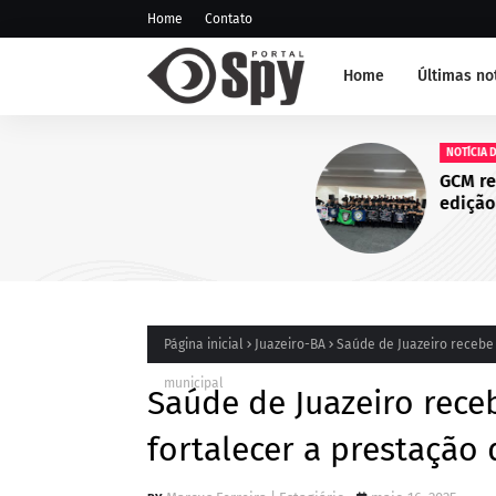
Home
Contato
Home
Últimas no
NOTÍCIA DE JUAZEIRO-BA
GCM representa Juazeiro na
edição do Nivelamento de 
Táticas (NAT-ROMU), em Ca
Santo Agostinho (PE)
Página inicial
Juazeiro-BA
Saúde de Juazeiro recebe 
municipal
Saúde de Juazeiro rece
fortalecer a prestação 