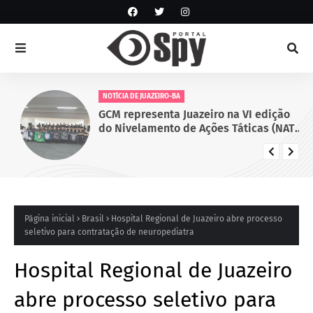
NOTÍCIA DE JUAZEIRO-BA
GCM representa Juazeiro na VI edição
do Nivelamento de Ações Táticas (NAT-
ROMU), em Cabo de Santo Agostinho
(PE)
Página inicial
Brasil
Hospital Regional de Juazeiro abre processo
seletivo para contratação de neuropediatra
Hospital Regional de Juazeiro
abre processo seletivo para