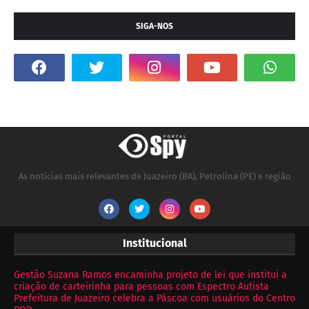
SIGA-NOS
As notícias mais relevantes de Juazeiro (BA), Petrolina (PE) e região
Institucional
Gestão Suzana Ramos encaminha projeto de lei que institui a
criação de carteirinha para pessoas com Espectro Autista
Prefeitura de Juazeiro celebra a Páscoa com usuários do Centro