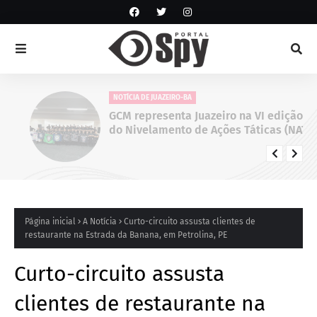
NOTÍCIA DE JUAZEIRO-BA
GCM representa Juazeiro na VI edição
do Nivelamento de Ações Táticas (NAT-
ROMU), em Cabo de Santo Agostinho
(PE)
Página inicial
A Notícia
Curto-circuito assusta clientes de
restaurante na Estrada da Banana, em Petrolina, PE
Curto-circuito assusta
clientes de restaurante na