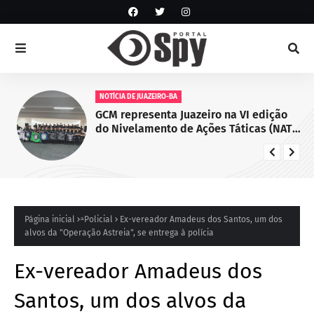
NOTÍCIA DE JUAZEIRO-BA
GCM representa Juazeiro na VI edição
do Nivelamento de Ações Táticas (NAT-
ROMU), em Cabo de Santo Agostinho
(PE)
Página inicial
ͣ Policial
Ex-vereador Amadeus dos Santos, um dos
alvos da "Operação Astreia", se entrega à polícia
Ex-vereador Amadeus dos
Santos, um dos alvos da