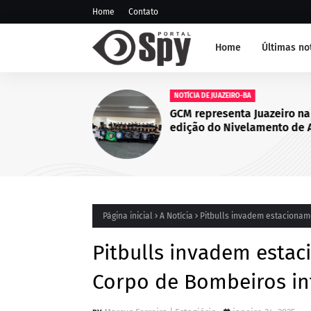
Home
Contato
Home
Últimas no
NOTÍCIA DE JUAZEIRO-BA
GCM representa Juazeiro na
edição do Nivelamento de 
Táticas (NAT-ROMU), em Ca
Santo Agostinho (PE)
Página inicial
A Notícia
Pitbulls invadem estacioname
Pitbulls invadem estac
Corpo de Bombeiros int