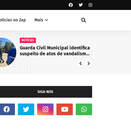
otícias no Zap
Mais
NOTÍCIAS
NO
Guarda Civil Municipal identifica
Ca
suspeito de atos de vandalismo
co
no Centro de Juazeiro, BA
em
de
Ju
SIGA-NOS