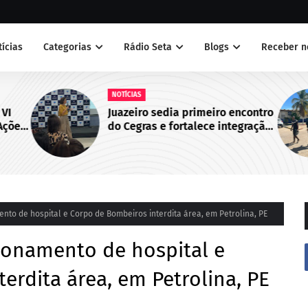
tícias
Categorias
Rádio Seta
Blogs
Receber n
NOTÍCIAS
 VI
Juazeiro sedia primeiro encontro
Ações
do Cegras e fortalece integração
bo de
da saúde na Macrorregião Norte
da Bahia
nto de hospital e Corpo de Bombeiros interdita área, em Petrolina, PE
ionamento de hospital e
erdita área, em Petrolina, PE