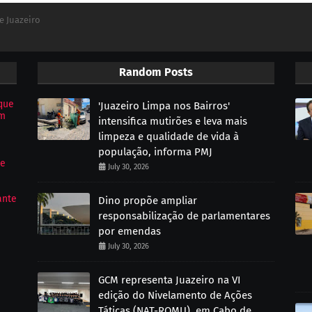
e Juazeiro
Random Posts
que
'Juazeiro Limpa nos Bairros'
om
intensifica mutirões e leva mais
limpeza e qualidade de vida à
população, informa PMJ
de
July 30, 2026
ante
Dino propõe ampliar
responsabilização de parlamentares
por emendas
July 30, 2026
GCM representa Juazeiro na VI
edição do Nivelamento de Ações
Táticas (NAT-ROMU), em Cabo de