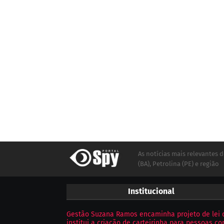
As notícias mais relevantes d
(BA), Petrolina (PE) e região
Institucional
Gestão Suzana Ramos encaminha projeto de lei 
institui a criação de carteirinha para pessoas c