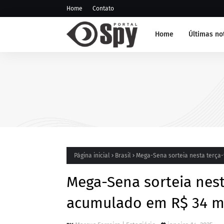
Home
Contato
Home
Últimas no
NOTÍCIA DE JUAZEIRO-BA
GCM representa Juazeiro na
edição do Nivelamento de 
Táticas (NAT-ROMU), em Ca
Santo Agostinho (PE)
Página inicial
Brasil
Mega-Sena sorteia nesta terça
Mega-Sena sorteia nest
acumulado em R$ 34 m