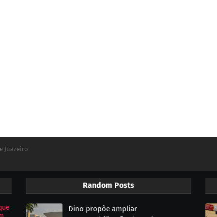
e Juazeiro
Random Posts
que
Dino propõe ampliar
om