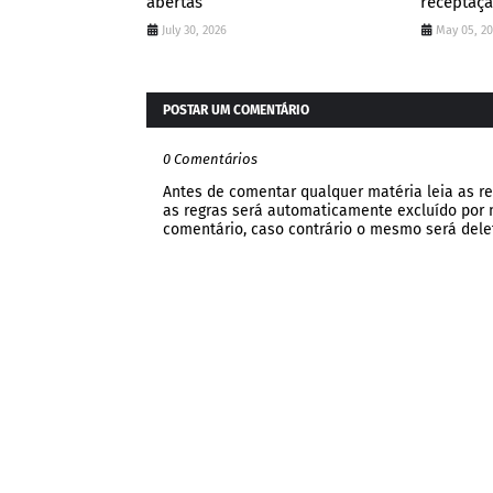
abertas
receptaç
July 30, 2026
May 05, 2
POSTAR UM COMENTÁRIO
0 Comentários
Antes de comentar qualquer matéria leia as re
as regras será automaticamente excluído por no
comentário, caso contrário o mesmo será dele