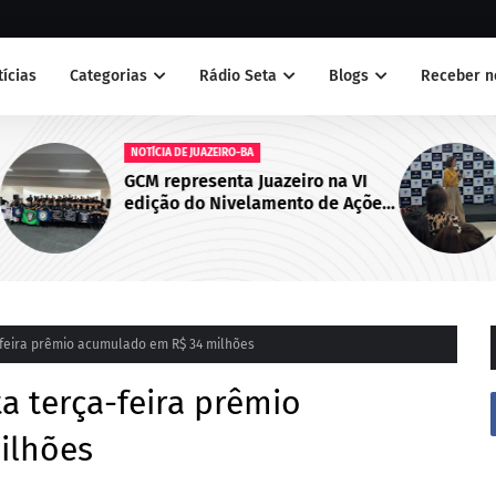
tícias
Categorias
Rádio Seta
Blogs
Receber n
NOTÍCIAS
 VI
Juazeiro sedia primeiro encontro
Ações
do Cegras e fortalece integração
bo de
da saúde na Macrorregião Norte
da Bahia
-feira prêmio acumulado em R$ 34 milhões
a terça-feira prêmio
ilhões