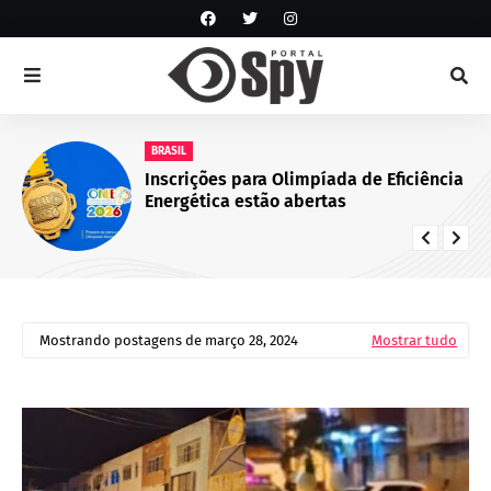
NOTÍCIA DE JUAZEIRO-BA
GCM representa Juazeiro na VI edição
do Nivelamento de Ações Táticas (NAT-
ROMU), em Cabo de Santo Agostinho
(PE)
Mostrando postagens de março 28, 2024
Mostrar tudo