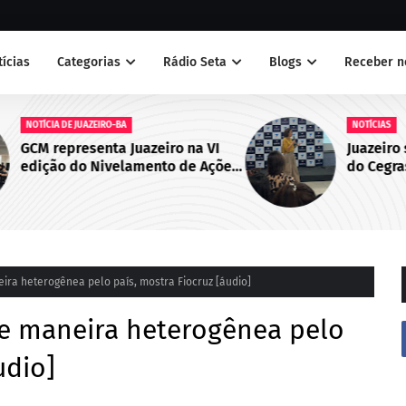
tícias
Categorias
Rádio Seta
Blogs
Receber n
NOTÍCIAS
 VI
Juazeiro sedia primeiro encontro
Ações
do Cegras e fortalece integração
bo de
da saúde na Macrorregião Norte
da Bahia
eira heterogênea pelo país, mostra Fiocruz [áudio]
 de maneira heterogênea pelo
udio]