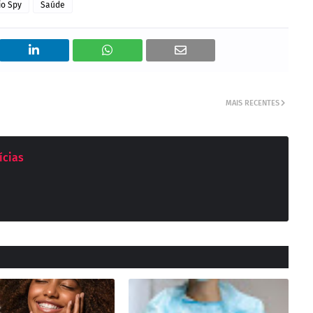
io Spy
Saúde
MAIS RECENTES
ícias