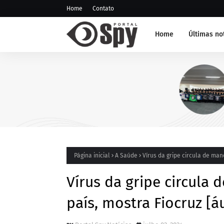
Home
Contato
Home
Últimas no
NOTÍCIA DE JUAZEIRO-BA
GCM representa Juazeiro na
edição do Nivelamento de 
Táticas (NAT-ROMU), em Ca
Santo Agostinho (PE)
Página inicial
A Saúde
Vírus da gripe circula de man
Vírus da gripe circula
país, mostra Fiocruz [á