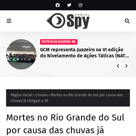
NOTÍCIA DE JUAZEIRO-BA
GCM representa Juazeiro na VI edição
do Nivelamento de Ações Táticas (NAT-
ROMU), em Cabo de Santo Agostinho
(PE)
Página inicial
Chuvas
Mortes no Rio Grande do Sul por causa das
chuvas já chegam a 39
Mortes no Rio Grande do Sul
por causa das chuvas já