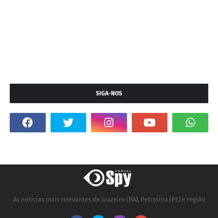
SIGA-NOS
As notícias mais relevantes de Juazeiro (BA), Petrolina (PE) e região