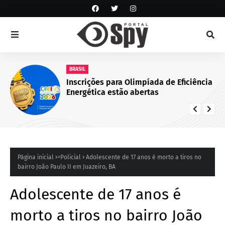
NOTÍCIA DE JUAZEIRO-BA
GCM representa Juazeiro na VI edição
do Nivelamento de Ações Táticas (NAT
ROMU), em Cabo de Santo Agostinho
(PE)
Página inicial
ͣ Policial
Adolescente de 17 anos é morto a tiros no
bairro João Paulo II em Juazeiro, BA
Adolescente de 17 anos é
morto a tiros no bairro João