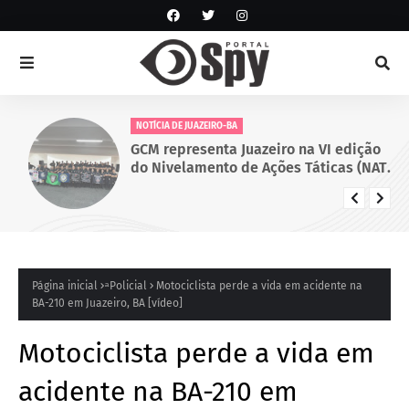
NOTÍCIA DE JUAZEIRO-BA
GCM representa Juazeiro na VI edição
do Nivelamento de Ações Táticas (NAT-
ROMU), em Cabo de Santo Agostinho
(PE)
Página inicial
ͣ Policial
Motociclista perde a vida em acidente na
BA-210 em Juazeiro, BA [vídeo]
Motociclista perde a vida em
acidente na BA-210 em