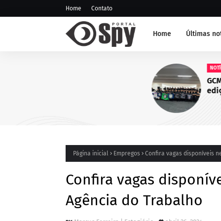
Home
Contato
Home
Últimas no
NOTÍCIA DE JUAZEIRO-BA
GCM representa Juazeiro na
edição do Nivelamento de 
Táticas (NAT-ROMU), em Ca
Santo Agostinho (PE)
Página inicial
Empregos
Confira vagas disponíveis n
Confira vagas disponíve
Agência do Trabalho