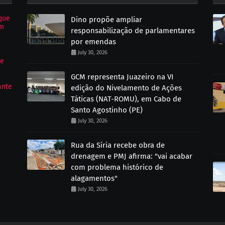
que
Dino propõe ampliar
om
responsabilização de parlamentares
por emendas
July 30, 2026
de
GCM representa Juazeiro na VI
ante
edição do Nivelamento de Ações
Táticas (NAT-ROMU), em Cabo de
Santo Agostinho (PE)
July 30, 2026
Rua da Síria recebe obra de
drenagem e PMJ afirma: "vai acabar
com problema histórico de
alagamentos"
July 30, 2026