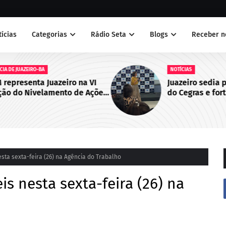
tícias
Categorias
Rádio Seta
Blogs
Receber n
NOTÍCIAS
 VI
Juazeiro sedia primeiro encontro
Ações
do Cegras e fortalece integração
bo de
da saúde na Macrorregião Norte
da Bahia
esta sexta-feira (26) na Agência do Trabalho
is nesta sexta-feira (26) na