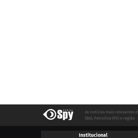
As notícias mais relevantes d
(BA), Petrolina (PE) e região
Institucional