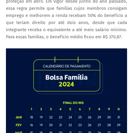
proteção em abril. Em vigor desde junho do ano passado,
essa regra permite que famílias cujos membros consigam
emprego e melhorem a renda recebam 50% do benefício a
que teriam direito por até dois anos, desde que cada
integrante receba o equivalente a até meio salário mínimo.
Para essas famílias, o benefício médio ficou em R$ 370,87.