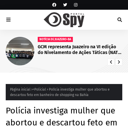
NOTÍCIA DE JUAZEIRO-BA
GCM representa Juazeiro na VI edição
do Nivelamento de Ações Táticas (NAT-
ROMU), em Cabo de Santo Agostinho
(PE)
Página inicial
ͣ Policial
Polícia investiga mulher que abortou e
descartou feto em banheiro de shopping na Bahia
Polícia investiga mulher que
abortou e descartou feto em