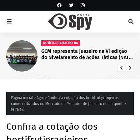
NOTÍCIA DE JUAZEIRO-BA
GCM representa Juazeiro na VI edição
do Nivelamento de Ações Táticas (NAT-
ROMU), em Cabo de Santo Agostinho
(PE)
Página inicial
Agro
Confira a cotação dos hortifrutigranjeiros
comercializados no Mercado do Produtor de Juazeiro nesta quinta-
feira (4)
Confira a cotação dos
hortifrutigranjeiros