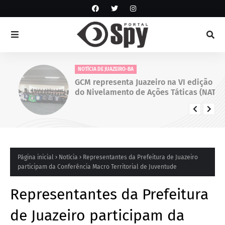
NOTÍCIA DE JUAZEIRO-BA
GCM representa Juazeiro na VI edição
do Nivelamento de Ações Táticas (NAT-
ROMU), em Cabo de Santo Agostinho
(PE)
Página inicial
Notícia
Representantes da Prefeitura de Juazeiro
participam da Conferência Macro Territorial de Juventude
Representantes da Prefeitura
de Juazeiro participam da