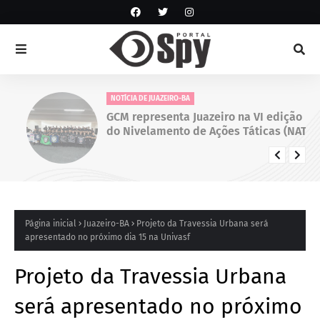
NOTÍCIA DE JUAZEIRO-BA
GCM representa Juazeiro na VI edição
do Nivelamento de Ações Táticas (NAT-
ROMU), em Cabo de Santo Agostinho
(PE)
Página inicial
Juazeiro-BA
Projeto da Travessia Urbana será
apresentado no próximo dia 15 na Univasf
Projeto da Travessia Urbana
será apresentado no próximo