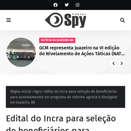
NOTÍCIA DE JUAZEIRO-BA
GCM representa Juazeiro na VI edição
do Nivelamento de Ações Táticas (NAT-
ROMU), em Cabo de Santo Agostinho
(PE)
Página inicial
Agro
Edital do Incra para seleção de beneficiários
para assentamentos em programa de reforma agrária é divulgado
em Juazeiro, BA
Edital do Incra para seleção
de beneficiários para