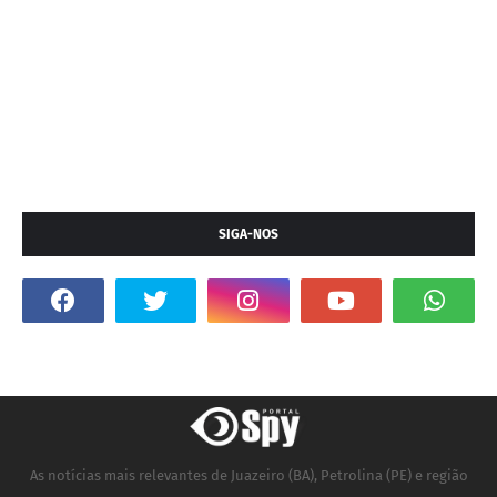
SIGA-NOS
As notícias mais relevantes de Juazeiro (BA), Petrolina (PE) e região