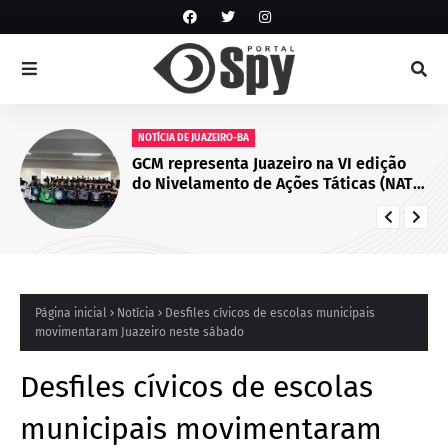
NOTÍCIA DE JUAZEIRO-BA
GCM representa Juazeiro na VI edição
do Nivelamento de Ações Táticas (NAT-
ROMU), em Cabo de Santo Agostinho
(PE)
Página inicial
Notícia
Desfiles cívicos de escolas municipais
movimentaram Juazeiro neste sábado
Desfiles cívicos de escolas
municipais movimentaram