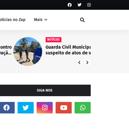
otícias no Zap
Mais
NOTÍCIAS
NO
Guarda Civil Municipal identifica
Ca
suspeito de atos de vandalismo
co
no Centro de Juazeiro, BA
em
de
Ju
SIGA-NOS