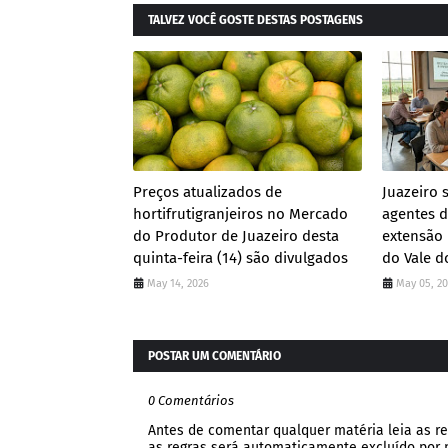
TALVEZ VOCÊ GOSTE DESTAS POSTAGENS
Preços atualizados de
Juazeiro 
hortifrutigranjeiros no Mercado
agentes d
do Produtor de Juazeiro desta
extensão 
quinta-feira (14) são divulgados
do Vale d
May 14, 2026
May 05, 2
POSTAR UM COMENTÁRIO
0 Comentários
Antes de comentar qualquer matéria leia as re
as regras será automaticamente excluído por no