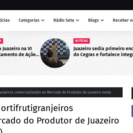
tícias
Categorias
Rádio Seta
Blogs
Receber n
NOTÍCIAS
 VI
Juazeiro sedia primeiro encontro
Ações
do Cegras e fortalece integração
bo de
da saúde na Macrorregião Norte
da Bahia
granjeiros comercializados no Mercado do Produtor de Juazeiro nesta
ortifrutigranjeiros
rcado do Produtor de Juazeiro