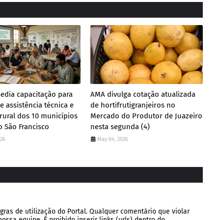
sedia capacitação para
AMA divulga cotação atualizada
e assistência técnica e
de hortifrutigranjeiros no
rural dos 10 municípios
Mercado do Produtor de Juazeiro
o São Francisco
nesta segunda (4)
026
May 04, 2026
gras de utilização do Portal. Qualquer comentário que violar
ssa equipe. É proibido inserir links (urls) dentro do