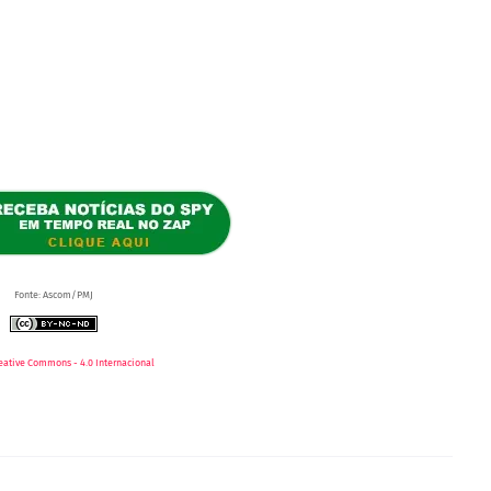
Fonte: Ascom/PMJ
eative Commons - 4.0 Internacional