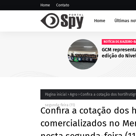
Home
Contato
Home
Últimas no
NOTÍCIA DE JUAZEIRO-BA
GCM representa Juazeiro na
edição do Nivelamento de 
Táticas (NAT-ROMU), em Ca
Santo Agostinho (PE)
Página inicial
Agro
Confira a cotação dos hortifruti
segunda-feira (11)
Confira a cotação dos h
comercializados no Me