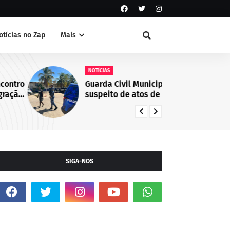
otícias no Zap
Mais
NOTÍCIAS
NO
Guarda Civil Municipal identifica
Ca
suspeito de atos de vandalismo
co
no Centro de Juazeiro, BA
em
de
Ju
SIGA-NOS