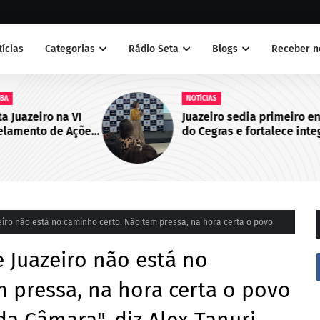
tícias
Categorias
Rádio Seta
Blogs
Receber n
NOTÍCIAS
 VI
Juazeiro sedia primeiro encontro
Ações
do Cegras e fortalece integração
bo de
da saúde na Macrorregião Norte
da Bahia
ro não está no caminho certo. Não tem pressa, na hora certa o povo
 Juazeiro não está no
 pressa, na hora certa o povo