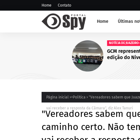
Home
Contato
Home
Últimas no
NOTÍCIA DE JUAZEIRO-BA
GCM representa Juazeiro na
edição do Nivelamento de 
Táticas (NAT-ROMU), em Ca
Santo Agostinho (PE)
Página inicial
ͣ Política
"Vereadores sabem que Juazei
vai receber a resposta da Câmara", diz Alex Tanuri
"Vereadores sabem que
caminho certo. Não tem