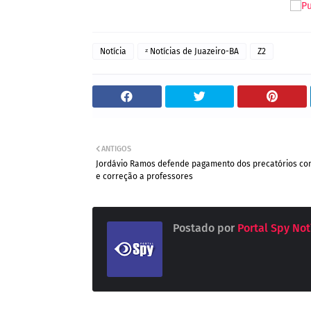
Notícia
ᶻ Notícias de Juazeiro-BA
Z2
ANTIGOS
Jordávio Ramos defende pagamento dos precatórios co
e correção a professores
Postado por
Portal Spy Not