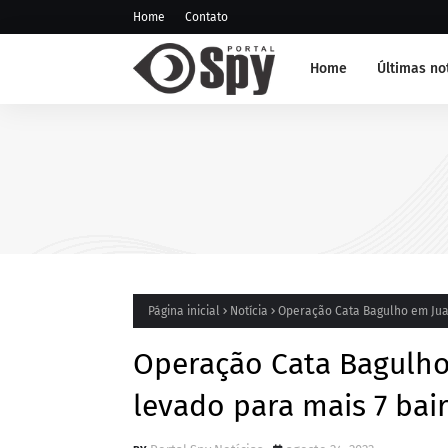
Home
Contato
Home
Últimas no
NOTÍCIA DE JUAZEIRO-BA
GCM representa Juazeiro 
edição do Nivelamento d
Táticas (NAT-ROMU), em 
Santo Agostinho (PE)
Página inicial
Notícia
Operação Cata Bagulho em Juaze
Operação Cata Bagulho 
levado para mais 7 bair