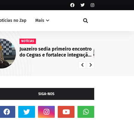
otícias no Zap
Mais
NOTÍCIAS
Guarda Civil Municipal identifica
suspeito de atos de vandalismo
no Centro de Juazeiro, BA
SIGA-NOS