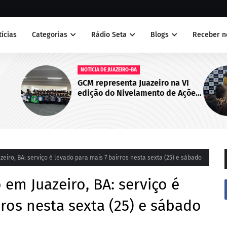
tícias
Categorias
Rádio Seta
Blogs
Receber n
NOTÍCIAS
na VI
Juazeiro sedia primeiro encontro
e Ações
do Cegras e fortalece integração
Cabo de
da saúde na Macrorregião Norte
da Bahia
iro, BA: serviço é levado para mais 7 bairros nesta sexta (25) e sábado
em Juazeiro, BA: serviço é
ros nesta sexta (25) e sábado