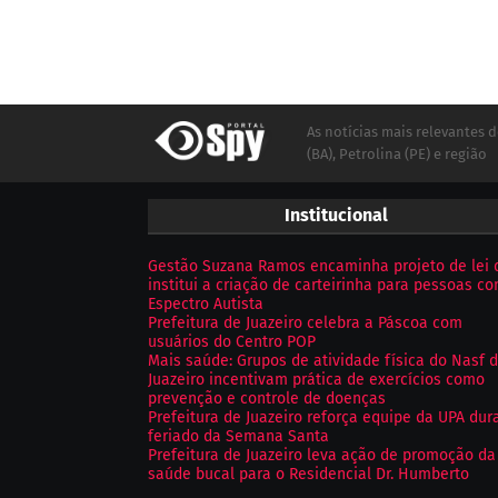
As notícias mais relevantes d
(BA), Petrolina (PE) e região
Institucional
Gestão Suzana Ramos encaminha projeto de lei 
institui a criação de carteirinha para pessoas c
Espectro Autista
Prefeitura de Juazeiro celebra a Páscoa com
usuários do Centro POP
Mais saúde: Grupos de atividade física do Nasf 
Juazeiro incentivam prática de exercícios como
prevenção e controle de doenças
Prefeitura de Juazeiro reforça equipe da UPA dur
feriado da Semana Santa
Prefeitura de Juazeiro leva ação de promoção da
saúde bucal para o Residencial Dr. Humberto