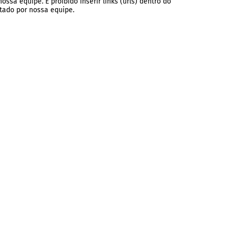
ssa equipe. É proibido inserir links (urls) dentro do
tado por nossa equipe.