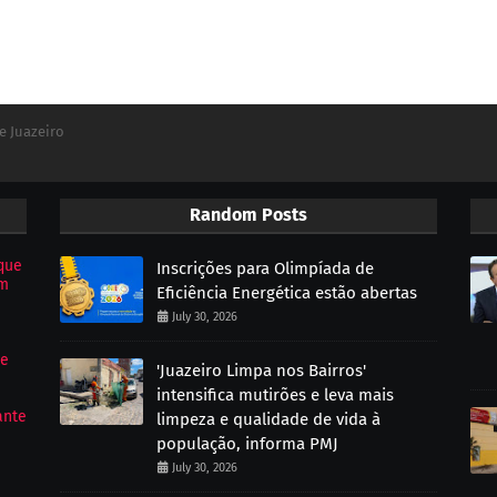
e Juazeiro
Random Posts
que
Inscrições para Olimpíada de
om
Eficiência Energética estão abertas
July 30, 2026
de
'Juazeiro Limpa nos Bairros'
intensifica mutirões e leva mais
ante
limpeza e qualidade de vida à
população, informa PMJ
July 30, 2026