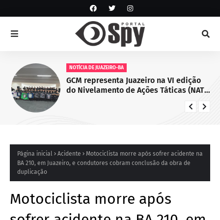
NOTÍCIA DE JUAZEIRO-BA
GCM representa Juazeiro na VI edição
do Nivelamento de Ações Táticas (NAT-
ROMU), em Cabo de Santo Agostinho
(PE)
Página inicial
Acidente
Motociclista morre após sofrer acidente na
BA 210, em Juazeiro, e condutores cobram conclusão da obra de
duplicação
Motociclista morre após
sofrer acidente na BA 210, em