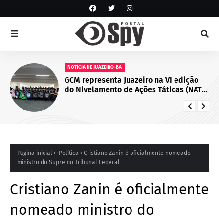
NOTÍCIA DE JUAZEIRO-BA
GCM representa Juazeiro na VI edição
do Nivelamento de Ações Táticas (NAT-
ROMU), em Cabo de Santo Agostinho
(PE)
Página inicial
ͣ Política
Cristiano Zanin é oficialmente nomeado
ministro do Supremo Tribunal Federal
Cristiano Zanin é oficialmente
nomeado ministro do