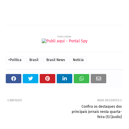
Notícias de Juazeiro (BA), Petrolina (PE) e Região. Blog de Notícias.
Região. Blog de
Notícias.
Publicidade:
ͣ Política
Brasil
Brasil News
Notícia
ANTIGOS
MAIS RECENTES
Confira os destaques dos
principais jornais nesta quarta-
feira (5) [áudio]