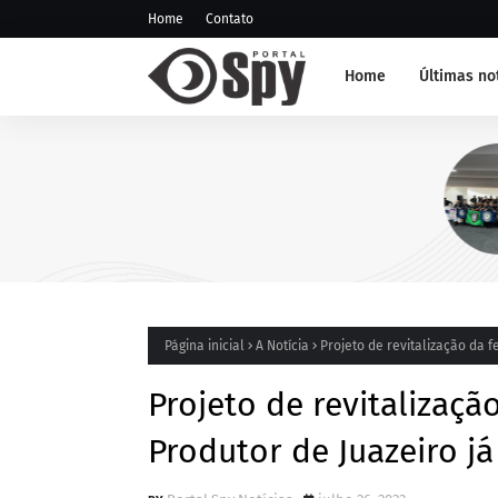
Home
Contato
Home
Últimas no
NOTÍCIA DE JUAZEIRO-BA
GCM representa Juazeiro na
edição do Nivelamento de 
Táticas (NAT-ROMU), em Ca
Santo Agostinho (PE)
Página inicial
A Notícia
Projeto de revitalização da f
Projeto de revitalizaç
Produtor de Juazeiro já