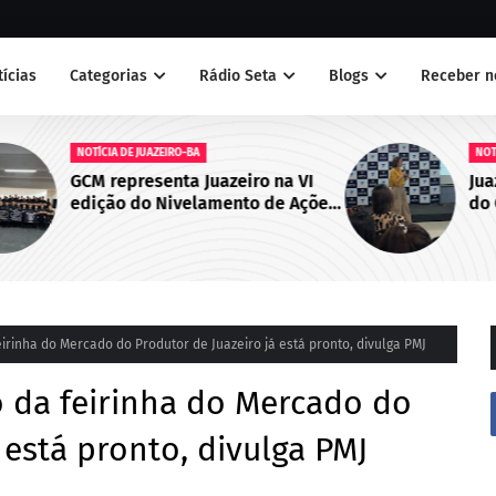
tícias
Categorias
Rádio Seta
Blogs
Receber n
NOTÍCIAS
 VI
Juazeiro sedia primeiro encontro
Ações
do Cegras e fortalece integração
bo de
da saúde na Macrorregião Norte
da Bahia
eirinha do Mercado do Produtor de Juazeiro já está pronto, divulga PMJ
ão da feirinha do Mercado do
 está pronto, divulga PMJ