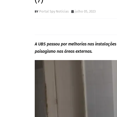
(7)
Portal Spy Notícias
julho 05, 2023
A UBS passou por melhorias nas instalações h
paisagismo nas áreas externas.