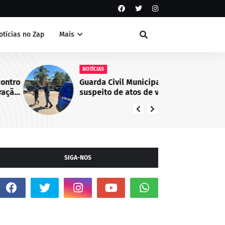
otícias no Zap
Mais
NOTÍCIAS
NO
Guarda Civil Municipal identifica
Ca
suspeito de atos de vandalismo
co
no Centro de Juazeiro, BA
em
de
Ju
SIGA-NOS