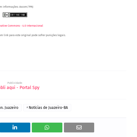
m informações: Ascom/PMJ
eative Commons - 4.0 Internacional
m link para este original pode sofrer punições legais.
Portal Spy - Notícias de Juazeiro (BA), Petrolina (PE) e Região. Blog de Notícias.
Região.
as.
Blog de Notícias.
Publicidade:
n. Juazeiro
ᶻ Notícias de Juazeiro-BA