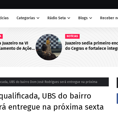
tícias
Categorias
Rádio Seta
Blogs
Receber n
NOTÍCIAS
 VI
Juazeiro sedia primeiro encontro
Ações
do Cegras e fortalece integração
bo de
da saúde na Macrorregião Norte
da Bahia
ficada, UBS do bairro Dom José Rodrigues será entregue na próxima
qualificada, UBS do bairro
rá entregue na próxima sexta