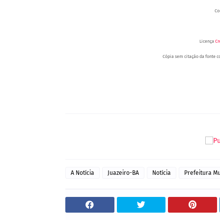
Co
Licença
Cr
Cópia sem citação da fonte co
Portal Spy - Notícias de Juazeiro (BA), Petrolina (PE) e Região. Blog de Notíci
A Notícia
Juazeiro-BA
Notícia
Prefeitura Mu