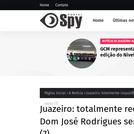
Home
Contato
Home
Últimas no
NOTÍCIA DE JUAZEIRO-BA
GCM representa Juazeiro na
edição do Nivelamento de 
Táticas (NAT-ROMU), em Ca
Santo Agostinho (PE)
Página inicial
A Notícia
Juazeiro: totalmente requali
sexta (7)
Juazeiro: totalmente re
Dom José Rodrigues se