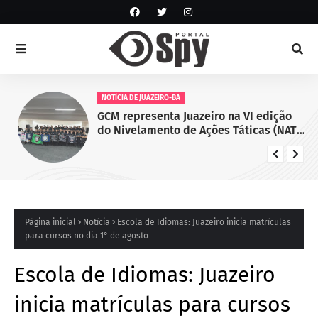
NOTÍCIA DE JUAZEIRO-BA
GCM representa Juazeiro na VI edição
do Nivelamento de Ações Táticas (NAT-
ROMU), em Cabo de Santo Agostinho
(PE)
Página inicial
Notícia
Escola de Idiomas: Juazeiro inicia matrículas
para cursos no dia 1° de agosto
Escola de Idiomas: Juazeiro
inicia matrículas para cursos