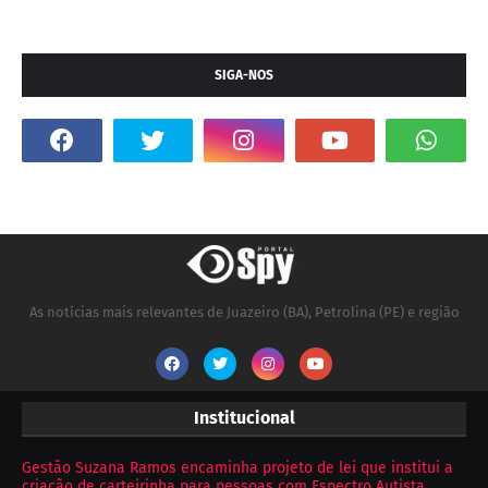
SIGA-NOS
As notícias mais relevantes de Juazeiro (BA), Petrolina (PE) e região
Institucional
Gestão Suzana Ramos encaminha projeto de lei que institui a
criação de carteirinha para pessoas com Espectro Autista