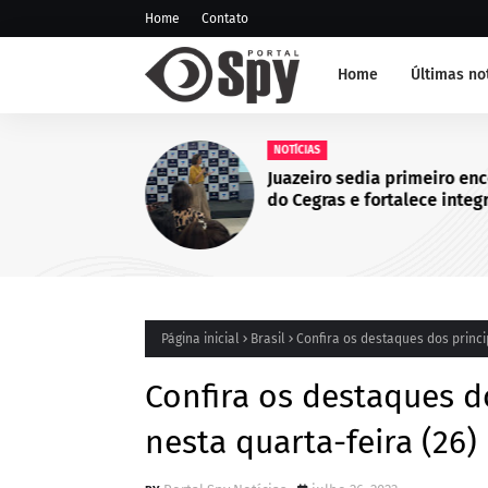
Home
Contato
Home
Últimas no
NOTÍCIAS
Juazeiro sedia primeiro en
do Cegras e fortalece integ
da saúde na Macrorregião 
da Bahia
Página inicial
Brasil
Confira os destaques dos princip
Confira os destaques do
nesta quarta-feira (26)