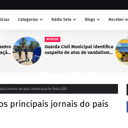
tícias
Categorias
Rádio Seta
Blogs
Receber n
NOTÍCIAS
contro
Guarda Civil Municipal identifica
ração
suspeito de atos de vandalismo
Norte
no Centro de Juazeiro, BA
ais jornais do país nesta quarta-feira (26)
s principais jornais do país