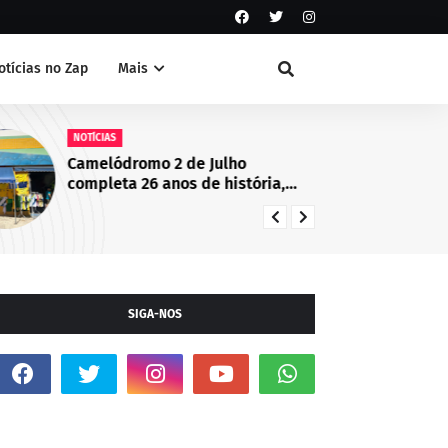
otícias no Zap
Mais
NOTÍCIAS
NO
Camelódromo 2 de Julho
Fo
completa 26 anos de história,
fo
empreendedorismo e
Mu
desenvolvimento econômico em
Juazeiro, BA
SIGA-NOS