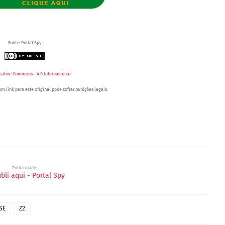
Fonte: Portal Spy
eative Commons - 4.0 Internacional
m link para este original pode sofrer punições legais.
Portal Spy - Notícias de Juazeiro (BA), Petrolina (PE) e Região. Blog de Notícias.
Região.
as.
Blog de Notícias.
Publicidade:
SE
Z2