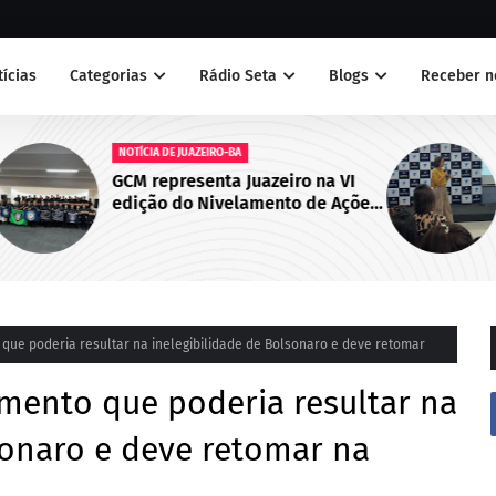
tícias
Categorias
Rádio Seta
Blogs
Receber n
NOTÍCIAS
 VI
Juazeiro sedia primeiro encontro
Ações
do Cegras e fortalece integração
bo de
da saúde na Macrorregião Norte
da Bahia
ue poderia resultar na inelegibilidade de Bolsonaro e deve retomar
mento que poderia resultar na
sonaro e deve retomar na