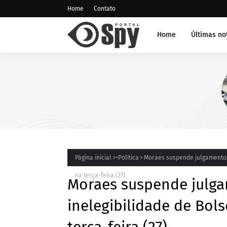
Home
Contato
Home
Últimas no
NOTÍCIA DE JUAZEIRO-BA
GCM representa Juazeiro na
edição do Nivelamento de 
Táticas (NAT-ROMU), em Ca
Santo Agostinho (PE)
Página inicial
ͣ Política
Moraes suspende julgamento q
na terça-feira (27)
Moraes suspende julga
inelegibilidade de Bol