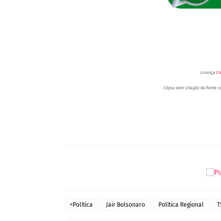
Licença
Cr
Cópia sem citação da fonte co
Portal Spy - Notícias de Juazeiro (BA), Petrolina (PE) e Região. Blog de Notíci
ͣ Política
Jair Bolsonaro
Política Regional
T