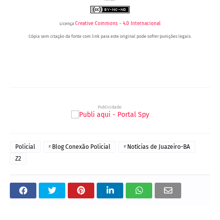
Creative Commons - 4.0 Internacional
Licença
Cópia sem citação da fonte com link para este original pode sofrer punições legais.
Portal Spy - Notícias de Juazeiro (BA), Petrolina (PE) e Região. Blog de Notícias.
Portal Spy - Notícias de Juazeiro (BA), Petrolina (PE) e Região. Blog de Notícias.
Publicidade:
Policial
ᶻ Blog Conexão Policial
ᶻ Notícias de Juazeiro-BA
Z2