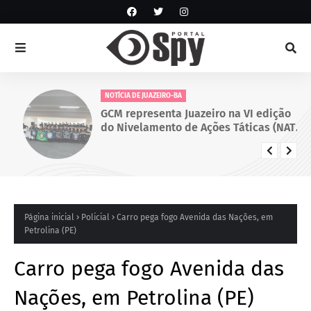
NOTÍCIA DE JUAZEIRO-BA
GCM representa Juazeiro na VI edição
do Nivelamento de Ações Táticas (NAT-
ROMU), em Cabo de Santo Agostinho
(PE)
Página inicial
Policial
Carro pega fogo Avenida das Nações, em
Petrolina (PE)
Carro pega fogo Avenida das
Nações, em Petrolina (PE)