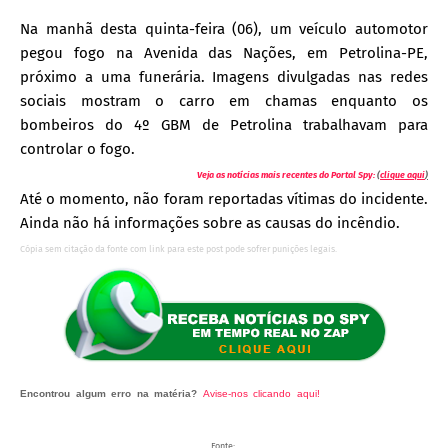
Na manhã desta quinta-feira (06), um veículo automotor
pegou fogo na Avenida das Nações, em Petrolina-PE,
próximo a uma funerária. Imagens divulgadas nas redes
sociais mostram o carro em chamas enquanto os
bombeiros do 4º GBM de Petrolina trabalhavam para
controlar o fogo.
Veja as notícias mais recentes do Portal Spy:
(
clique aqui
)
Até o momento, não foram reportadas vítimas do incidente.
Ainda não há informações sobre as causas do incêndio.
Cópia sem citação da fonte com link para este post pode sofrer punições legais.
Encontrou algum erro na matéria?
Avise-nos clicando aqui!
O post 'Carro pega fogo
Avenida das Nações, em Petrolina (PE)' apareceu primeiro no Portal Spy.
Fonte: