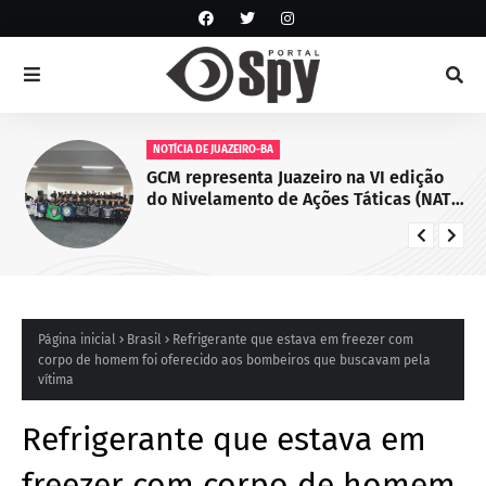
NOTÍCIA DE JUAZEIRO-BA
GCM representa Juazeiro na VI edição
do Nivelamento de Ações Táticas (NAT-
ROMU), em Cabo de Santo Agostinho
(PE)
Página inicial
Brasil
Refrigerante que estava em freezer com
corpo de homem foi oferecido aos bombeiros que buscavam pela
vítima
Refrigerante que estava em
freezer com corpo de homem