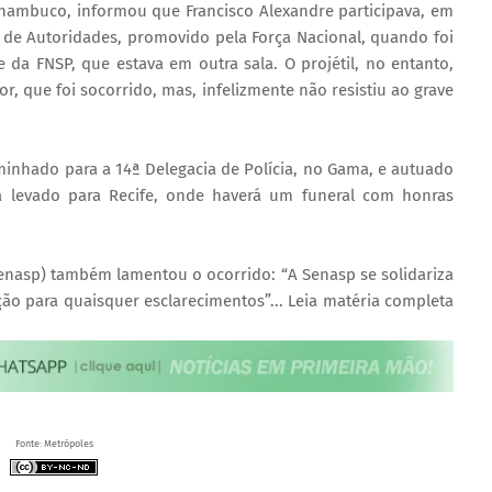
rnambuco, informou que Francisco Alexandre participava, em
o de Autoridades, promovido pela Força Nacional, quando foi
 da FNSP, que estava em outra sala. O projétil, no entanto,
jor, que foi socorrido, mas, infelizmente não resistiu ao grave
minhado para a 14ª Delegacia de Polícia, no Gama, e autuado
rá levado para Recife, onde haverá um funeral com honras
Senasp) também lamentou o ocorrido: “A Senasp se solidariza
ção para quaisquer esclarecimentos”... Leia matéria completa
Fonte: Metrópoles