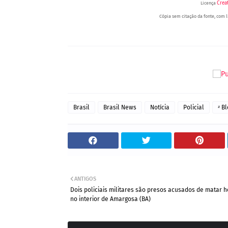
Crea
Licença
Cópia sem citação da fonte, com li
Portal Spy - Notícias de Jua
Brasil
Brasil News
Notícia
Policial
ᶻ B
ANTIGOS
Dois policiais militares são presos acusados de matar
no interior de Amargosa (BA)