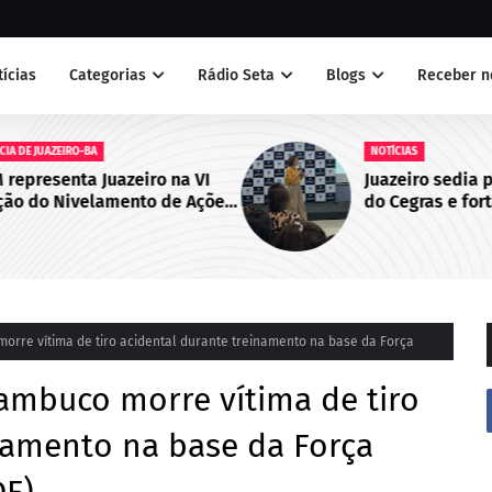
tícias
Categorias
Rádio Seta
Blogs
Receber n
NOTÍCIAS
 VI
Juazeiro sedia primeiro encontro
Ações
do Cegras e fortalece integração
bo de
da saúde na Macrorregião Norte
da Bahia
morre vítima de tiro acidental durante treinamento na base da Força
nambuco morre vítima de tiro
namento na base da Força