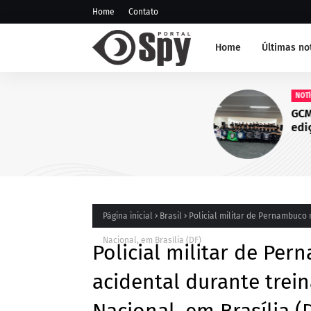
Home
Contato
Home
Últimas no
NOTÍCIA DE JUAZEIRO-BA
GCM representa Juazeiro na
edição do Nivelamento de 
Táticas (NAT-ROMU), em Ca
Santo Agostinho (PE)
Página inicial
Brasil
Policial militar de Pernambuco 
Nacional, em Brasília (DF)
Policial militar de Per
acidental durante trei