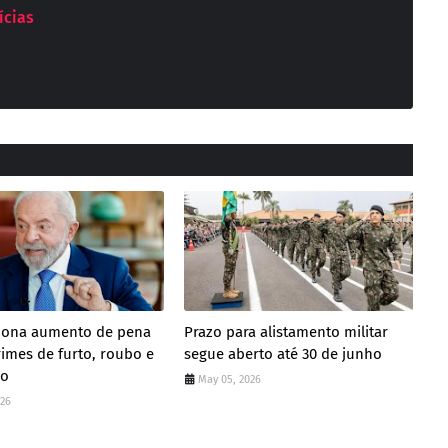
ícias
ciona aumento de pena
Prazo para alistamento militar
rimes de furto, roubo e
segue aberto até 30 de junho
ão
May 05, 2026
026