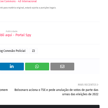
tive Commons - 4.0 Internacional
nk para matéria original, estará sujeita a punições legais.
zeiro (BA), Petrolina (PE) e Região. Blog de Notícias.
Publicidade:
log Conexão Policial
Z2
MAIS RECENTES
 homem
Bolsonaro aciona o TSE e pede anulação de votos de parte das
urnas das eleições de 2022