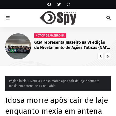
NOTÍCIA DE JUAZEIRO-BA
GCM representa Juazeiro na VI edição
do Nivelamento de Ações Táticas (NAT-
ROMU), em Cabo de Santo Agostinho
(PE)
Página inicial
Notícia
Idosa morre após cair de laje enquanto
mexia em antena de TV na Bahia
Idosa morre após cair de laje
enquanto mexia em antena