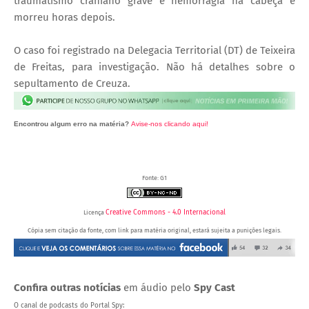
traumatismo craniano grave e hemorragia na cabeça e
morreu horas depois.
O caso foi registrado na Delegacia Territorial (DT) de Teixeira
de Freitas, para investigação. Não há detalhes sobre o
sepultamento de Creuza.
Encontrou algum erro na matéria?
Avise-nos clicando aqui!
O post 'Idosa morre após cair de laje enquanto mexia em antena de TV no extremo sul da Bahia'
apareceu primeiro no Portal Spy.
Fonte: G1
Creative Commons - 4.0 Internacional
Licença
Cópia sem citação da fonte, com link para matéria original, estará sujeita a punições legais.
Confira outras notícias
em áudio pelo
Spy Cast
O canal de podcasts do Portal Spy: