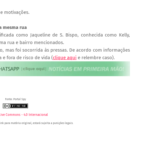
s e motivações.
na mesma rua
ificada como Jaqueline de S. Bispo, conhecida como Kelly,
sma rua e bairro mencionados.
go, mas foi socorrida às pressas. De acordo com informações
 e fora de risco de vida (
clique aqui
e relembre caso).
'Duas mulheres são mortas com diversos disparos de arma de fogo em Juazeiro (BA)' apareceu primeiro
Fonte: Portal Spy
tive Commons - 4.0 Internacional
nk para matéria original, estará sujeita a punições legais.
zeiro (BA), Petrolina (PE) e Região. Blog de Notícias.