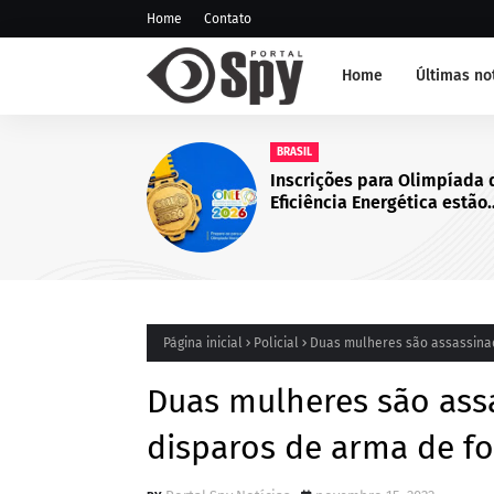
Home
Contato
Home
Últimas no
NOTÍCIA DE JUAZEIRO-BA
GCM representa Juazeiro na
edição do Nivelamento de 
Táticas (NAT-ROMU), em Ca
Santo Agostinho (PE)
Página inicial
Policial
Duas mulheres são assassinad
Duas mulheres são ass
disparos de arma de fo