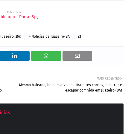
Publicidade:
Juazeiro (BA)
ᶻ Notícias de Juazeiro-BA
Z1
MAIS RECENTES
Mesmo baleado, homem alvo de atiradores consegue correr e
co
escapar com vida em Juazeiro (BA)
ícias