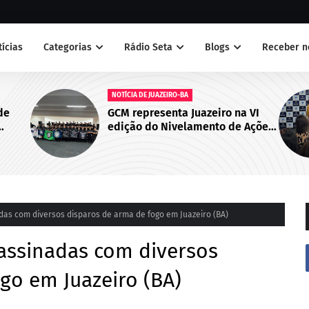
tícias
Categorias
Rádio Seta
Blogs
Receber n
NOTÍCIAS
 VI
Juazeiro sedia primeiro encontro
Ações
do Cegras e fortalece integração
bo de
da saúde na Macrorregião Norte
da Bahia
as com diversos disparos de arma de fogo em Juazeiro (BA)
assinadas com diversos
go em Juazeiro (BA)