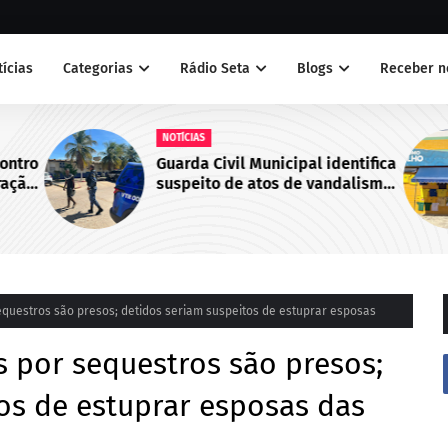
tícias
Categorias
Rádio Seta
Blogs
Receber n
NOTÍCIAS
contro
Guarda Civil Municipal identifica
ração
suspeito de atos de vandalismo
Norte
no Centro de Juazeiro, BA
equestros são presos; detidos seriam suspeitos de estuprar esposas
s por sequestros são presos;
os de estuprar esposas das