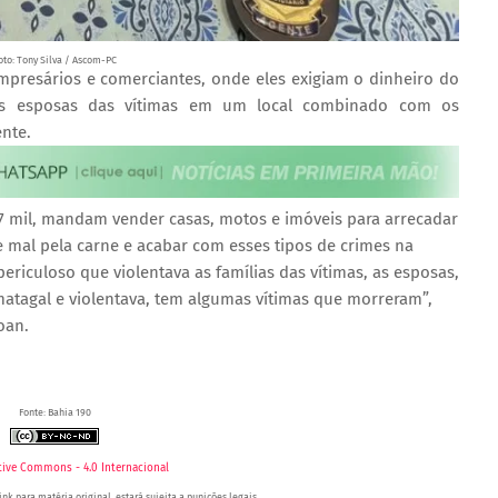
oto: Tony Silva / Ascom-PC
resários e comerciantes, onde eles exigiam o dinheiro do
las esposas das vítimas em um local combinado com os
nte.
7 mil, mandam vender casas, motos e imóveis para arrecadar
e mal pela carne e acabar com esses tipos de crimes na
ericuloso que violentava as famílias das vítimas, as esposas,
atagal e violentava, tem algumas vítimas que morreram”,
oan.
 vítimas' apareceu primeiro no Portal Spy.
Fonte: Bahia 190
tive Commons - 4.0 Internacional
nk para matéria original, estará sujeita a punições legais.