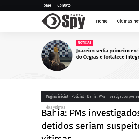
Home
Contato
Home
Últimas no
NOTÍCIAS
Juazeiro sedia primeiro en
do Cegras e fortalece integ
da saúde na Macrorregião 
da Bahia
Página inicial
Policial
Bahia: PMs investigados por s
das vítimas
Bahia: PMs investigado
detidos seriam suspeit