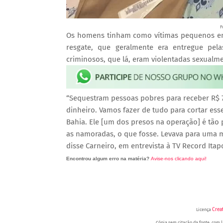
F
Os homens tinham como vítimas pequenos emp
resgate, que geralmente era entregue pe
criminosos, que lá, eram violentadas sexualme
“Sequestram pessoas pobres para receber R$ 
dinheiro. Vamos fazer de tudo para cortar ess
Bahia. Ele [um dos presos na operação] é tão p
as namoradas, o que fosse. Levava para uma m
disse Carneiro, em entrevista à TV Record Itap
Encontrou algum erro na matéria?
Avise-nos clicando aqui!
O post 'PMs presos já tinham sido detidos; suspeitos estupravam familiares das
Crea
Licença
Cópia sem citação da fonte, com li