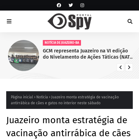
NOTÍCIA DE JUAZEIRO-BA
GCM representa Juazeiro na VI edição
do Nivelamento de Ações Táticas (NAT-
ROMU), em Cabo de Santo Agostinho
(PE)
Página inicial
Notícia
Juazeiro monta estratégia de vacinação
antirrábica de cães e gatos no interior neste sábado
Juazeiro monta estratégia de
vacinação antirrábica de cães