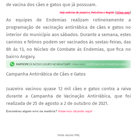
de vacina dos cães e gatos que já possuam.
Veja notícias de Juazeiro, Petrolina e Região:
(
clique aqui
)
As equipes de Endemias realizam rotineiramente a
programação de vacinação antirrábica de cães e gatos no
interior do município aos sábados. Durante a semana, estes
caninos e felinos podem ser vacinados às sextas-feiras, das
8h às 13, no Núcleo de Combate às Endemias, que fica no
bairro Angary.
Campanha Antirrábica de Cães e Gatos
Juazeiro vacinou quase 12 mil cães e gatos contra a raiva
durante a Campanha de Vacinação Antirrábica, que foi
realizada de 25 de agosto a 2 de outubro de 2021.
Encontrou algum erro na matéria?
Avise-nos clicando aqui!
O post 'Juazeiro monta estratégia de vacinação antirrábica de cães e gatos no interior neste sábado'
apareceu primeiro no Portal Spy.
Fonte: Ascom/PMJ