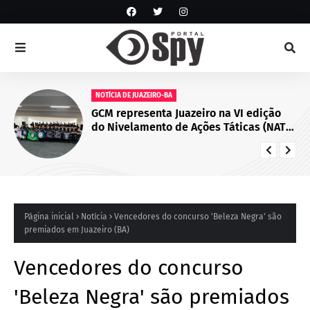
NOTÍCIA DE JUAZEIRO-BA
GCM representa Juazeiro na VI edição
do Nivelamento de Ações Táticas (NAT-
ROMU), em Cabo de Santo Agostinho
(PE)
Página inicial
Notícia
Vencedores do concurso 'Beleza Negra' são
premiados em Juazeiro (BA)
Vencedores do concurso
'Beleza Negra' são premiados