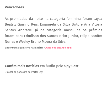
Vencedores
As premiadas da noite na categoria feminina foram Laysa
Beatriz Quirino Reis, Emanuela da Silva Brito e Ana Vitória
Santos Andrade. Já na categoria masculina os prêmios
foram para Edmilson dos Santos Brito Junior, Felipe Bonfim
Nunes e Wesley Bruno Moura da Silva.
Encontrou algum erro na matéria?
Avise-nos clicando aqui!
O post 'Vencedores do concurso 'Beleza Negra' são premiados em Juazeiro (BA)' apareceu primeiro no
Portal Spy.
Confira mais notícias
em áudio pelo
Spy Cast
O canal de podcasts do Portal Spy: