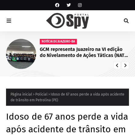
NOTÍCIAS
Juazeiro sedia primeiro encontro do
Cegras e fortalece integração da saúde
na Macrorregião Norte da Bahia
Página inicial
Policial
Idoso de 67 anos perde a vida após acidente
de trânsito em Petrolina (PE)
Idoso de 67 anos perde a vida
após acidente de trânsito em