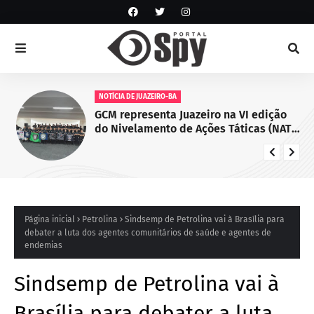
NOTÍCIA DE JUAZEIRO-BA
GCM representa Juazeiro na VI edição
do Nivelamento de Ações Táticas (NAT-
ROMU), em Cabo de Santo Agostinho
(PE)
Página inicial
Petrolina
Sindsemp de Petrolina vai à Brasília para
debater a luta dos agentes comunitários de saúde e agentes de
endemias
Sindsemp de Petrolina vai à
Brasília para debater a luta