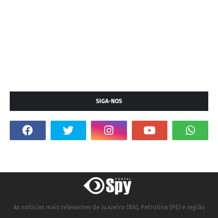
SIGA-NOS
As notícias mais relevantes de Juazeiro (BA), Petrolina (PE) e região