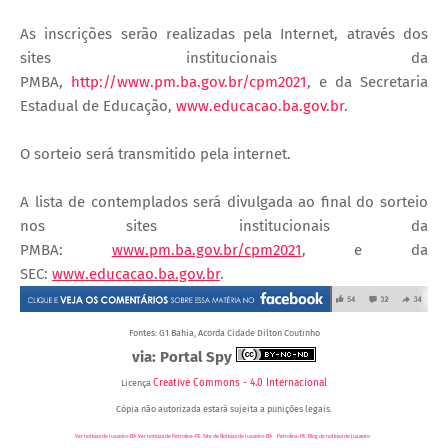
As inscrições serão realizadas pela Internet, através dos
sites institucionais da
PMBA,
http://www.pm.ba.gov.br/cpm2021
, e da Secretaria
Estadual de Educação,
www.educacao.ba.gov.br
.
O sorteio será transmitido pela internet.
A lista de contemplados será divulgada ao final do sorteio
nos sites institucionais da
PMBA:
www.pm.ba.gov.br/cpm2021
, e da
SEC:
www.educacao.ba.gov.br
.
Fontes: G1 Bahia, Acorda Cidade Dilton Coutinho
via: Portal Spy
Creative Commons - 4.0 Internacional
Licença
Cópia não autorizada estará sujeita a punições legais.
Ver notícias de Juazeiro-BA
,
Ver notícias de Petrolina-PE
,
Site de Notícias de Juazeiro-BA
e
Petrolina-PE
,
Blog de notícias de Juazeiro
-