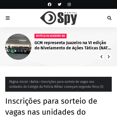
NOTÍCIA DE JUAZEIRO-BA
GCM representa Juazeiro na VI edição
do Nivelamento de Ações Táticas (NAT-
ROMU), em Cabo de Santo Agostinho
(PE)
Página inicial
Bahia
Inscrições para sorteio de vagas nas
unidades do Colégio da Polícia Militar começam segunda-feira (3)
Inscrições para sorteio de
vagas nas unidades do