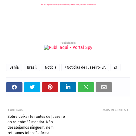
Link de Grupo de whatsapp de notícias de Juazeiro Bahia, Petrolina Pernambuco
, Blog Geraldo José - RedeGN, Blog Carlos Britto,
Rádio Juazeiro AM 1190, Rádio Cidade AM 870,
Blog do Coronel, Blog Vale em Foco, Blog Edenevaldo Alves, Blog Preto no Branco, Blog
do Farnésio, Blog Waldiney Passos, Blog Petrolina em Destaque, Blog do Vinícius Santana, Blog Petrolina News, Blog do Ricardo Banana
Publicidade:
Bahia
Brasil
Notícia
ᶻ Notícias de Juazeiro-BA
Z1
ANTIGOS
MAIS RECENTES
Sobre deixar feirantes de Juazeiro
ao relento: "É mentira. Não
desalojamos ninguém, nem
retiramos toldos", afirma