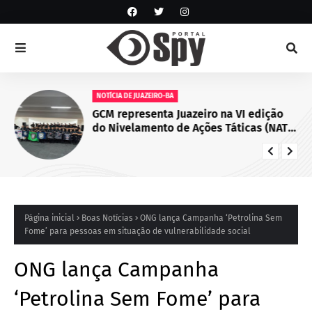
NOTÍCIA DE JUAZEIRO-BA
GCM representa Juazeiro na VI edição
do Nivelamento de Ações Táticas (NAT-
ROMU), em Cabo de Santo Agostinho
(PE)
Página inicial
Boas Notícias
ONG lança Campanha ‘Petrolina Sem
Fome’ para pessoas em situação de vulnerabilidade social
ONG lança Campanha
‘Petrolina Sem Fome’ para