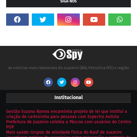
SIGA-NOS
As notícias mais relevantes de Juazeiro (BA), Petrolina (PE) e região
Institucional
Gestão Suzana Ramos encaminha projeto de lei que institui a
criação de carteirinha para pessoas com Espectro Autista
Prefeitura de Juazeiro celebra a Páscoa com usuários do Centro
POP
Mais saúde: Grupos de atividade física do Nasf de Juazeiro