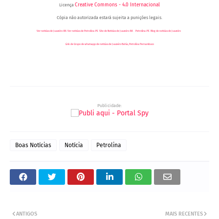
Creative Commons - 4.0 Internacional
Licença
Cópia não autorizada estará sujeita a punições legais.
Ver notícias de Juazeiro-BA
,
Ver notícias de Petrolina-PE
,
Site de Notícias de Juazeiro-BA
e
Petrolina-PE
,
Blog de notícias de Juazeiro
-
Link de Grupo de whatsapp de notícias de Juazeiro Bahia, Petrolina Pernambuco
, Blog Geraldo José - RedeGN, Blog Carlos Britto,
Rádio Juazeiro AM 1190, Rádio Cidade AM 870,
Blog do Coronel, Blog Vale em Foco, Blog Edenevaldo Alves, Blog Preto no Branco, Blog
do Farnésio, Blog Waldiney Passos, Blog Petrolina em Destaque, Blog do Vinícius Santana, Blog Petrolina News, Blog do Ricardo Banana
Publicidade:
Boas Notícias
Notícia
Petrolina
ANTIGOS
MAIS RECENTES