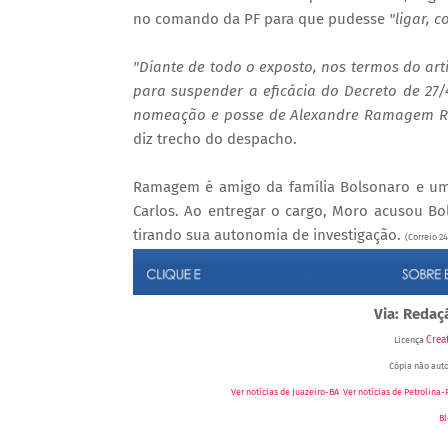
no comando da PF para que pudesse
"ligar, 
"Diante de todo o exposto, nos termos do arti
para suspender a eficácia do Decreto de 27/4
nomeação e posse de Alexandre Ramagem Rodr
diz trecho do despacho.
Ramagem é amigo da família Bolsonaro e um
Carlos. Ao entregar o cargo, Moro acusou Bols
tirando sua autonomia de investigação.
(Correio 2
Via: Redaç
Crea
Licença
Cópia não auto
Ver notícias de Juazeiro-BA
,
Ver notícias de Petrolina-
Bl
, Blog Geraldo José - RedeGN, Blog Carlos Britto,
Rádio Juazeiro AM 1190, Rádi