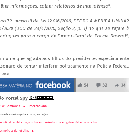
colher informações, colher relatórios de inteligência".
go 7º, inciso III da Lei 12.016/2016, DEFIRO A MEDIDA LIMINAR
/2020 (DOU de 28/4/2020, Seção 2, p. 1) no que se refere à
igues para o cargo de Diretor-Geral da Polícia Federal"
,
 nome que agrada aos filhos do presidente, especialmente
onaro de tentar interferir politicamente na Polícia Federal,
4 Horas)
ão Portal Spy
tive Commons - 4.0 Internacional
rizada estará sujeita a punições legais.
PE
,
Site de Notícias de Juazeiro-BA
e
Petrolina-PE
,
Blog de notícias de Juazeiro
-
og notícias de Petrolina-PE
o Cidade AM 870,
Blog do Coronel, Blog Vale em Foco, Blog Edenevaldo Alves, Blog Preto no Branco, Blog