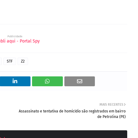
Destaque, Blog do Vinícius Santana, Blog Petrolina News, Blog do Ricardo Banana
Publicidade:
STF
Z2
MAIS RECENTES
Assassinato e tentativa de homicídio são registrados em bairro
de Petrolina (PE)