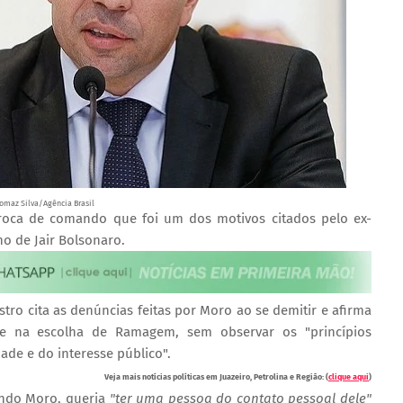
omaz Silva/Agência Brasil
troca de comando que foi um dos motivos citados pelo ex-
o de Jair Bolsonaro.
ro cita as denúncias feitas por Moro ao se demitir e afirma
de na escolha de Ramagem, sem observar os "princípios
ade e do interesse público".
Veja mais notícias políticas em Juazeiro, Petrolina e Região: (
clique aqui
)
ndo Moro, queria
"ter uma pessoa do contato pessoal dele"