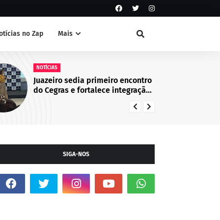
otícias no Zap
Mais
NOTÍCIAS
Guarda Civil Municipal identifica
suspeito de atos de vandalismo
no Centro de Juazeiro, BA
SIGA-NOS