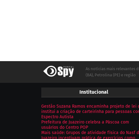
As notícias mais relevantes d
(BA), Petrolina (PE) e região
Institucional
Gestão Suzana Ramos encaminha projeto de lei 
institui a criação de carteirinha para pessoas c
Espectro Autista
Prefeitura de Juazeiro celebra a Páscoa com
usuários do Centro POP
Mais saúde: Grupos de atividade física do Nasf 
Juazeiro incentivam prática de exercícios como