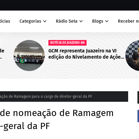
tícias
Categorias
Rádio Seta
Blogs
Receber n
NOTÍCIAS
na VI
Juazeiro sedia primeiro encontro
de Ações
do Cegras e fortalece integração
Cabo de
da saúde na Macrorregião Norte
da Bahia
ação de Ramagem para o cargo de diretor-geral da PF
ende nomeação de Ramagem
-geral da PF