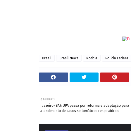
do Farnésio, Blog Waldiney Passos, Blog Petrolina em 
Brasil
Brasil News
Notícia
Polícia Federal
ANTIGOS
Juazeiro (BA): UPA passa por reforma e adaptação para
atendimento de casos sintomáticos respiratórios