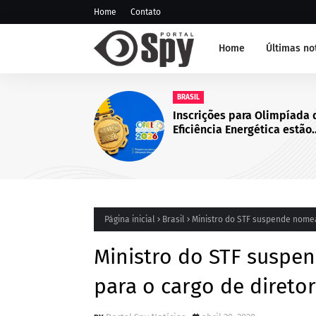
Home
Contato
Home
Últimas no
NOTÍCIA DE JUAZEIRO-BA
GCM representa Juazeiro 
edição do Nivelamento 
Táticas (NAT-ROMU), em 
Santo Agostinho (PE)
Página inicial
Brasil
Ministro do STF suspende nome
Ministro do STF susp
para o cargo de diretor