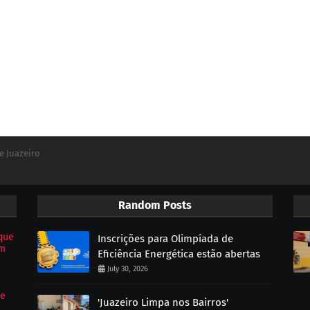
e Juazeiro
Random Posts
que
Inscrições para Olimpíada de
om
Eficiência Energética estão abertas
July 30, 2026
de
'Juazeiro Limpa nos Bairros'