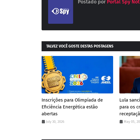
Postado por
Portal Spy Not
TALVEZ VOCÊ GOSTE DESTAS POSTAGENS
Inscrições para Olimpíada de
Lula san
Eficiência Energética estão
para os c
abertas
receptaç
July 30, 2026
May 05, 2